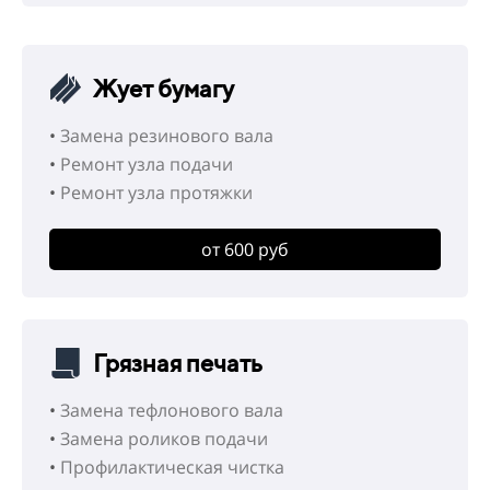
Жует бумагу
•
Замена резинового вала
•
Ремонт узла подачи
•
Ремонт узла протяжки
от 600 руб
Грязная печать
•
Замена тефлонового вала
•
Замена роликов подачи
•
Профилактическая чистка